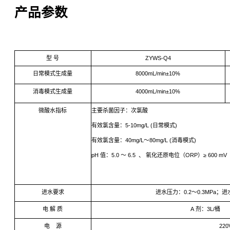
产品参数
型 号
ZYWS-Q4
日常模式生成量
8000mL/min±10%
消毒模式生成量
4000mL/min±10%
微酸水指标
主要杀菌因子：次氯酸
有效氯含量：5-10mg/L (
有效氯含量：40mg/L～80mg/L (消毒模式)
pH 值：5.0 ～ 6.5 、 氧化还原电位（ORP）≥ 600 mV
进水要求
进水压力：0.2～0.3MPa
电 解 质
A 剂：3L/桶 
电 源
220