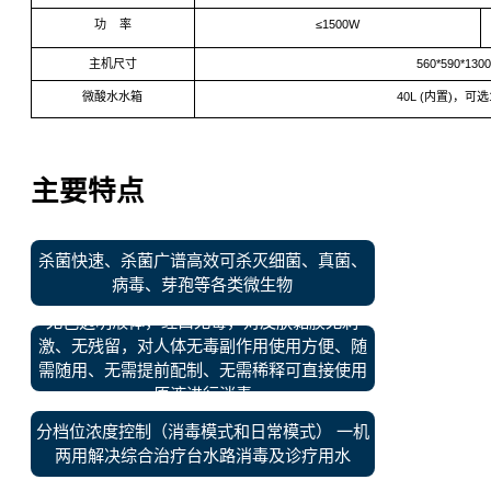
功 率
≤1500W
主机尺寸
560*590*1
微酸水水箱
40L (内置)，可选1
主要特点
杀菌快速、杀菌广谱高效可杀灭细菌、真菌、
病毒、芽孢等各类微生物
无色透明液体，经口无毒，对皮肤黏膜无刺
激、无残留，对人体无毒副作用使用方便、随
需随用、无需提前配制、无需稀释可直接使用
原液进行消毒
分档位浓度控制（消毒模式和日常模式） 一机
两用解决综合治疗台水路消毒及诊疗用水